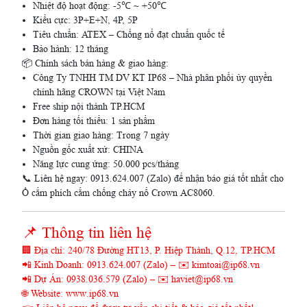
Nhiệt độ hoạt động: -5℃ ~ +50℃
Kiểu cực: 3P+E+N, 4P, 5P
Tiêu chuẩn: ATEX – Chống nổ đạt chuẩn quốc tế
Bảo hành: 12 tháng
📦 Chính sách bán hàng & giao hàng:
Công Ty TNHH TM DV KT IP68 – Nhà phân phối ủy quyền
chính hãng CROWN tại Việt Nam
Free ship nội thành TP.HCM
Đơn hàng tối thiểu: 1 sản phẩm
Thời gian giao hàng: Trong 7 ngày
Nguồn gốc xuất xứ: CHINA
Năng lực cung ứng: 50.000 pcs/tháng
📞 Liên hệ ngay: 0913.624.007 (Zalo) để nhận báo giá tốt nhất cho
Ổ cắm phích cắm chống cháy nổ Crown AC8060.
📌 Thông tin liên hệ
🏢 Địa chỉ: 240/78 Đường HT13, P. Hiệp Thành, Q.12, TP.HCM
📲 Kinh Doanh: 0913.624.007 (Zalo) – ✉️ kimtoai@ip68.vn
📲 Dự Án: 0938.036.579 (Zalo) – ✉️ haviet@ip68.vn
🌐 Website: www.ip68.vn