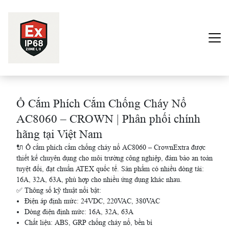
Trang chủ
Ổ Cắm Phích Cắm Chống Cháy Nổ
Sản phẩm
AC8060 – CROWN | Phân phối chính
hãng tại Việt Nam
Dự Án
🔌 Ổ cắm phích cắm chống cháy nổ AC8060 – CrownExtra được
Về Chúng Tôi
thiết kế chuyên dụng cho môi trường công nghiệp, đảm bảo an toàn
tuyệt đối, đạt chuẩn ATEX quốc tế. Sản phẩm có nhiều dòng tải:
16A, 32A, 63A, phù hợp cho nhiều ứng dụng khác nhau.
Liên Hệ
✅ Thông số kỹ thuật nổi bật:
Điện áp định mức: 24VDC, 220VAC, 380VAC
Dòng điện định mức: 16A, 32A, 63A
Chất liệu: ABS, GRP chống cháy nổ, bền bỉ