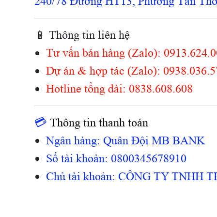
240/78 Đường HT13, Phường Tân Thới
📱
Thông tin liên hệ
Tư vấn bán hàng (Zalo): 0913.624.
Dự án & hợp tác (Zalo): 0938.036.
Hotline tổng đài: 0838.608.608
💳
Thông tin thanh toán
Ngân hàng: Quân Đội MB BANK
Số tài khoản: 0800345678910
Chủ tài khoản:
CÔNG TY TNHH TH