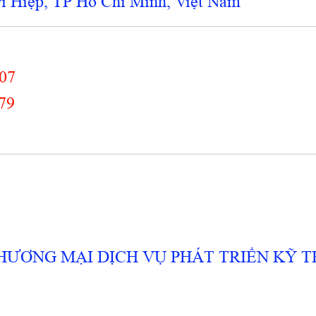
 Hiệp, TP Hồ Chí Minh, Việt Nam
007
579
ƯƠNG MẠI DỊCH VỤ PHÁT TRIỂN KỸ TH