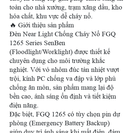
toàn cho nhà xưởng, trạm xăng dầu, kho
hóa chất, khu vực dễ cháy nổ.
🔥 Giới thiệu sản phẩm
Đèn Near Light Chống Cháy Nổ FGQ
1265 Series SenBen
(Floodlight/Worklight) được thiết kế
chuyên dụng cho môi trường khắc
nghiệt. Với vỏ nhôm đúc tản nhiệt vượt
trội, kính PC chống va đập và lớp phủ
chống ăn mòn, sản phẩm mang lại độ
bền cao, ánh sáng ổn định và tiết kiệm
điện năng.
Đặc biệt, FGQ 1265 có tùy chọn pin dự
phòng (Emergency Battery Backup)
giúp duy trì ánh sáng khi mất điện, đảm