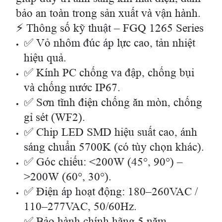
bảo an toàn trong sản xuất và vận hành.
⚡ Thông số kỹ thuật – FGQ 1265 Series
✅ Vỏ nhôm đúc áp lực cao, tản nhiệt
hiệu quả.
✅ Kính PC chống va đập, chống bụi
và chống nước IP67.
✅ Sơn tĩnh điện chống ăn mòn, chống
gỉ sét (WF2).
✅ Chip LED SMD hiệu suất cao, ánh
sáng chuẩn 5700K (có tùy chọn khác).
✅ Góc chiếu: <200W (45°, 90°) –
>200W (60°, 30°).
✅ Điện áp hoạt động: 180–260VAC /
110–277VAC, 50/60Hz.
✅ Bảo hành chính hãng 5 năm.