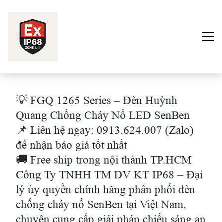
Trang chủ
💡 FGQ 1265 Series – Đèn Huỳnh
Sản phẩm
Quang Chống Cháy Nổ LED SenBen
📌 Liên hệ ngay: 0913.624.007 (Zalo)
Dự Án
để nhận báo giá tốt nhất
Về Chúng Tôi
🚚 Free ship trong nội thành TP.HCM
Công Ty TNHH TM DV KT IP68 – Đại
Liên Hệ
lý ủy quyền chính hãng phân phối đèn
chống cháy nổ SenBen tại Việt Nam,
chuyên cung cấp giải pháp chiếu sáng an