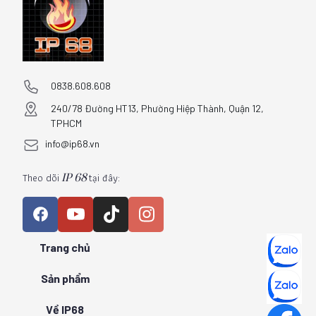
0838.608.608
240/78 Đường HT13, Phường Hiệp Thành, Quận 12,
TPHCM
info@ip68.vn
Theo dõi
tại đây:
IP 68
Trang chủ
Sản phẩm
Về IP68