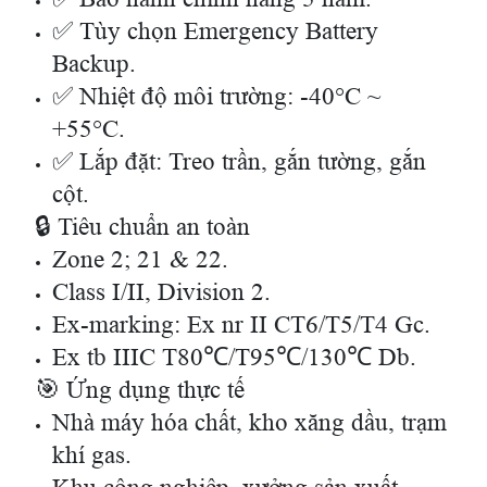
✅ Tùy chọn Emergency Battery
Backup.
✅ Nhiệt độ môi trường: -40°C ~
+55°C.
✅ Lắp đặt: Treo trần, gắn tường, gắn
cột.
🔒 Tiêu chuẩn an toàn
Zone 2; 21 & 22.
Class I/II, Division 2.
Ex-marking: Ex nr II CT6/T5/T4 Gc.
Ex tb IIIC T80℃/T95℃/130℃ Db.
🎯 Ứng dụng thực tế
Nhà máy hóa chất, kho xăng dầu, trạm
khí gas.