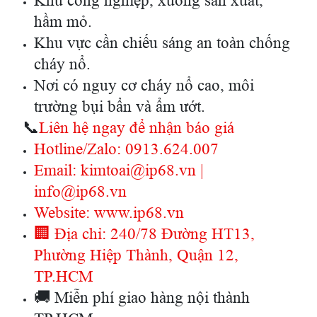
Khu công nghiệp, xưởng sản xuất,
hầm mỏ.
Khu vực cần chiếu sáng an toàn chống
cháy nổ.
Nơi có nguy cơ cháy nổ cao, môi
trường bụi bẩn và ẩm ướt.
📞
Liên hệ ngay để nhận báo giá
Hotline/Zalo: 0913.624.007
Email: kimtoai@ip68.vn |
info@ip68.vn
Website:
www.ip68.vn
🏢 Địa chỉ: 240/78 Đường HT13,
Phường Hiệp Thành, Quận 12,
TP.HCM
🚚 Miễn phí giao hàng nội thành