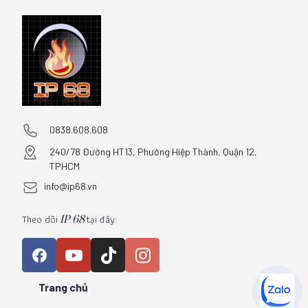
0838.608.608
240/78 Đường HT13, Phường Hiệp Thành, Quận 12,
TPHCM
info@ip68.vn
Theo dõi
tại đây:
IP 68
Trang chủ