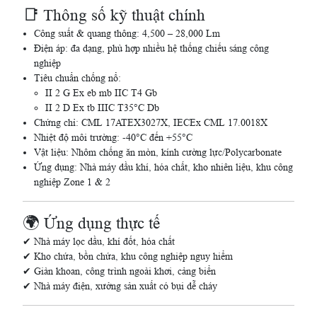
📑 Thông số kỹ thuật chính
Công suất & quang thông: 4,500 – 28,000 Lm
Điện áp: đa dạng, phù hợp nhiều hệ thống chiếu sáng công
nghiệp
Tiêu chuẩn chống nổ:
II 2 G Ex eb mb IIC T4 Gb
II 2 D Ex tb IIIC T35°C Db
Chứng chỉ: CML 17ATEX3027X, IECEx CML 17.0018X
Nhiệt độ môi trường: -40°C đến +55°C
Vật liệu: Nhôm chống ăn mòn, kính cường lực/Polycarbonate
Ứng dụng: Nhà máy dầu khí, hóa chất, kho nhiên liệu, khu công
nghiệp Zone 1 & 2
🌍 Ứng dụng thực tế
✔ Nhà máy lọc dầu, khí đốt, hóa chất
✔ Kho chứa, bồn chứa, khu công nghiệp nguy hiểm
✔ Giàn khoan, công trình ngoài khơi, cảng biển
✔ Nhà máy điện, xưởng sản xuất có bụi dễ cháy