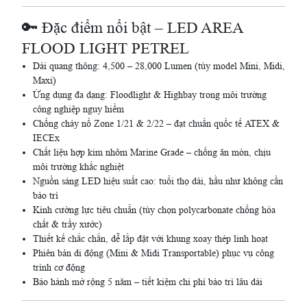
🔑 Đặc điểm nổi bật – LED AREA
FLOOD LIGHT PETREL
Dải quang thông: 4,500 – 28,000 Lumen (tùy model Mini, Midi,
Maxi)
Ứng dụng đa dạng: Floodlight & Highbay trong môi trường
công nghiệp nguy hiểm
Chống cháy nổ Zone 1/21 & 2/22 – đạt chuẩn quốc tế ATEX &
IECEx
Chất liệu hợp kim nhôm Marine Grade – chống ăn mòn, chịu
môi trường khắc nghiệt
Nguồn sáng LED hiệu suất cao: tuổi thọ dài, hầu như không cần
bảo trì
Kính cường lực tiêu chuẩn (tùy chọn polycarbonate chống hóa
chất & trầy xước)
Thiết kế chắc chắn, dễ lắp đặt với khung xoay thép linh hoạt
Phiên bản di động (Mini & Midi Transportable) phục vụ công
trình cơ động
Bảo hành mở rộng 5 năm – tiết kiệm chi phí bảo trì lâu dài