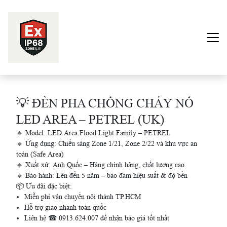
Trang chủ
💡 ĐÈN PHA CHỐNG CHÁY NỔ
Sản phẩm
LED AREA – PETREL (UK)
Dự Án
🔹 Model: LED Area Flood Light Family – PETREL
🔹 Ứng dụng: Chiếu sáng Zone 1/21, Zone 2/22 và khu vực an
toàn (Safe Area)
Về Chúng Tôi
🔹 Xuất xứ: Anh Quốc – Hàng chính hãng, chất lượng cao
🔹 Bảo hành: Lên đến 5 năm – bảo đảm hiệu suất & độ bền
Liên Hệ
📦 Ưu đãi đặc biệt:
Miễn phí vận chuyển nội thành TP.HCM
Hỗ trợ giao nhanh toàn quốc
Liên hệ ☎ 0913.624.007 để nhận báo giá tốt nhất